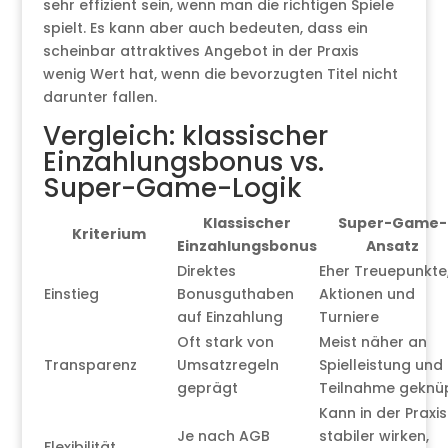
sehr effizient sein, wenn man die richtigen Spiele
spielt. Es kann aber auch bedeuten, dass ein
scheinbar attraktives Angebot in der Praxis
wenig Wert hat, wenn die bevorzugten Titel nicht
darunter fallen.
Vergleich: klassischer
Einzahlungsbonus vs.
Super-Game-Logik
Klassischer
Super-Game-
Kriterium
Einzahlungsbonus
Ansatz
Direktes
Eher Treuepunkte
Einstieg
Bonusguthaben
Aktionen und
auf Einzahlung
Turniere
Oft stark von
Meist näher an
Transparenz
Umsatzregeln
Spielleistung und
geprägt
Teilnahme geknü
Kann in der Praxis
Je nach AGB
stabiler wirken,
Flexibilität