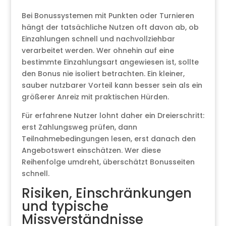
Bei Bonussystemen mit Punkten oder Turnieren
hängt der tatsächliche Nutzen oft davon ab, ob
Einzahlungen schnell und nachvollziehbar
verarbeitet werden. Wer ohnehin auf eine
bestimmte Einzahlungsart angewiesen ist, sollte
den Bonus nie isoliert betrachten. Ein kleiner,
sauber nutzbarer Vorteil kann besser sein als ein
größerer Anreiz mit praktischen Hürden.
Für erfahrene Nutzer lohnt daher ein Dreierschritt:
erst Zahlungsweg prüfen, dann
Teilnahmebedingungen lesen, erst danach den
Angebotswert einschätzen. Wer diese
Reihenfolge umdreht, überschätzt Bonusseiten
schnell.
Risiken, Einschränkungen
und typische
Missverständnisse