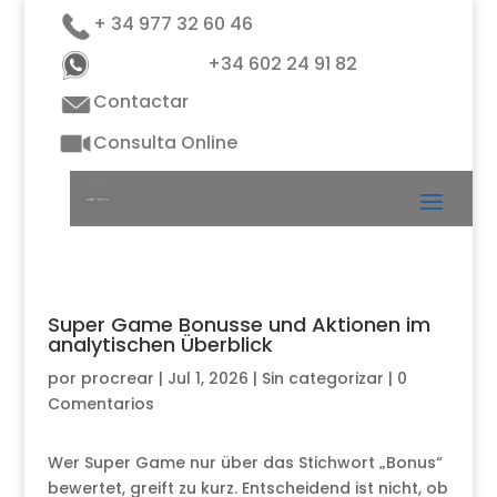
+ 34 977 32 60 46
+34 602 24 91 82
Contactar
Consulta Online
Super Game Bonusse und Aktionen im
analytischen Überblick
por
procrear
|
Jul 1, 2026
|
Sin categorizar
|
0
Comentarios
Wer Super Game nur über das Stichwort „Bonus“
bewertet, greift zu kurz. Entscheidend ist nicht, ob