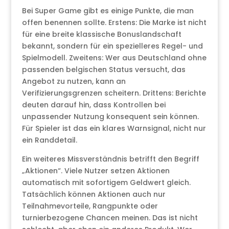
Bei Super Game gibt es einige Punkte, die man
offen benennen sollte. Erstens: Die Marke ist nicht
für eine breite klassische Bonuslandschaft
bekannt, sondern für ein spezielleres Regel- und
Spielmodell. Zweitens: Wer aus Deutschland ohne
passenden belgischen Status versucht, das
Angebot zu nutzen, kann an
Verifizierungsgrenzen scheitern. Drittens: Berichte
deuten darauf hin, dass Kontrollen bei
unpassender Nutzung konsequent sein können.
Für Spieler ist das ein klares Warnsignal, nicht nur
ein Randdetail.
Ein weiteres Missverständnis betrifft den Begriff
„Aktionen“. Viele Nutzer setzen Aktionen
automatisch mit sofortigem Geldwert gleich.
Tatsächlich können Aktionen auch nur
Teilnahmevorteile, Rangpunkte oder
turnierbezogene Chancen meinen. Das ist nicht