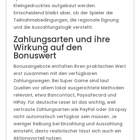
Kleingedrucktes aufgebaut werden.
Entscheidend bleibt aber, ob der Spieler die
Teilnahmebedingungen, die regionale Eignung
und die Auszahlungslogik versteht.
Zahlungsarten und ihre
Wirkung auf den
Bonuswert
Bonusangebote entfalten ihren praktischen Wert
erst zusammen mit den verfügbaren
Zahlungswegen. Bei Super Game sind laut
Quellen vor allem lokal ausgerichtete Methoden
relevant, etwa Bancontact, Paysafecard und
HiPay. Für deutsche Leser ist das wichtig, weil
vertraute Zahlungsarten wie PayPal oder Giropay
nicht automatisch verfügbar sein müssen. Je
weniger Reibung bei Einzahlung und Auszahlung
entsteht, desto realistischer lässt sich auch ein
Aktionsvorteil nutzen.