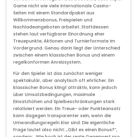
Game nicht wie viele internationale Casino-
Seiten mit einem Standardpaket aus
Willkommensbonus, Freispielen und
Nachladeangeboten arbeitet. Stattdessen
stehen laut verfügbarer Einordnung eher
Treuepunkte, Aktionen und Turnierformate im
Vordergrund. Genau darin liegt der Unterschied
zwischen einem klassischen Bonus und einem
regelkonformen Anreizsystem.
Für den Spieler ist das zunächst weniger
spektakulär, aber analytisch oft ehrlicher. Ein
klassischer Bonus klingt attraktiv, kann jedoch
über Umsatzbedingungen, maximale
Einsatzhöhen und Spielbeschränkungen stark
relativiert werden. Ein Treue- oder Punkteansatz
kann dagegen transparenter sein, wenn die
Umwandlungsregeln klar sind. Die eigentliche
Frage lautet also nicht: „Gibt es einen Bonus?“,
sondern: „Wie hoch ist der reale Gegenwert pro