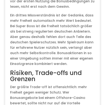
vor der ersten Nutzung die Bonusbedingungen zu
lesen, nicht erst nach dem Gewinn.
Ein drittes Missverständnis ist der Gedanke, dass
mehr Freiheit automatisch mehr Wert bedeutet.
Bei Super Boss ist die Freiheit tatsächlich größer
als bei streng regulierten deutschen Anbietern.
Aber genau deshalb fehlen dort auch Teile des
deutschen Spielerschutzes. Mehr Spielraum kann
für erfahrene Nutzer nützlich sein, verlangt aber
auch mehr Selbstkontrolle. Bonusaktionen in so
einer Umgebung sollten immer mit einer eigenen
Einsatzgrenze kombiniert werden.
Risiken, Trade-offs und
Grenzen
Der größte Trade-off ist offensichtlich: mehr
Freiheit gegen weniger Schutz. Wer
Bonusangebote bei einem Offshore-Casino
bewertet, sollte nicht nur auf die Vorteile