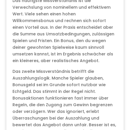
Das häufigste Missverständnis ist die
Verwechslung von nominellem und effektivem
Wert. Viele sehen einen hohen
Willkommensbonus und rechnen sich sofort
einen Vorteil aus. In der Praxis entscheidet aber
die Summe aus Umsatzbedingungen, zulässigen
Spielen und Fristen. Ein Bonus, den du wegen
deiner gewohnten Spielweise kaum sinnvoll
umsetzen kannst, ist im Ergebnis schwächer als
ein kleineres, aber realistisches Angebot.
Das zweite Missverständnis betrifft die
Auszahlungslogik. Manche Spieler glauben,
Bonusgeld sei im Grunde sofort nutzbar wie
Echtgeld. Das stimmt in der Regel nicht.
Bonusaktionen funktionieren fast immer über
Regeln, die den Zugang zum Gewinn begrenzen
oder verzögern. Wer das ignoriert, erlebt
Überraschungen bei der Auszahlung und
bewertet das Angebot dann unfair. Besser ist es,