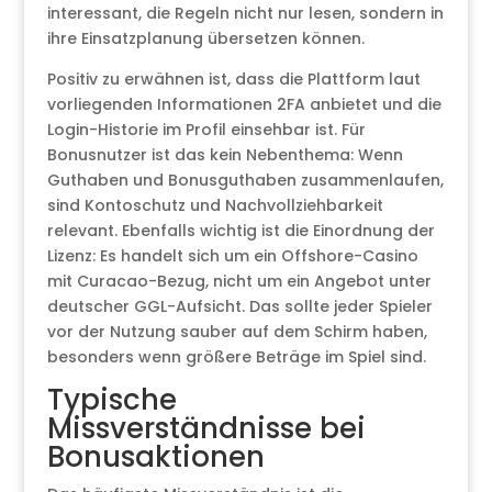
interessant, die Regeln nicht nur lesen, sondern in
ihre Einsatzplanung übersetzen können.
Positiv zu erwähnen ist, dass die Plattform laut
vorliegenden Informationen 2FA anbietet und die
Login-Historie im Profil einsehbar ist. Für
Bonusnutzer ist das kein Nebenthema: Wenn
Guthaben und Bonusguthaben zusammenlaufen,
sind Kontoschutz und Nachvollziehbarkeit
relevant. Ebenfalls wichtig ist die Einordnung der
Lizenz: Es handelt sich um ein Offshore-Casino
mit Curacao-Bezug, nicht um ein Angebot unter
deutscher GGL-Aufsicht. Das sollte jeder Spieler
vor der Nutzung sauber auf dem Schirm haben,
besonders wenn größere Beträge im Spiel sind.
Typische
Missverständnisse bei
Bonusaktionen