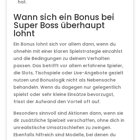
hat.
Wann sich ein Bonus bei
Super Boss überhaupt
lohnt
Ein Bonus lohnt sich vor allem dann, wenn du
ohnehin mit einer klaren Spielstrategie einzahlst
und die Bedingungen zu deinem Verhalten
passen. Das betrifft vor allem erfahrene Spieler,
die Slots, Tischspiele oder Live-Angebote gezielt
nutzen und Bonuslogik nicht als Nebensache
behandeln. Wenn du dagegen nur gelegentlich
spielst oder sehr kleine Einsätze bevorzugst,
frisst der Aufwand den Vorteil oft auf.
Besonders sinnvoll sind Aktionen dann, wenn sie
dir zusätzliche Spielzeit verschaffen, ohne dich in
unrealistische Umsatzschleifen zu zwingen.
Ebenfalls hilfreich sind Modelle, bei denen du