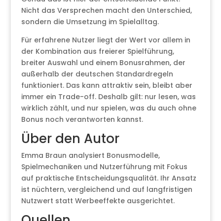
Nicht das Versprechen macht den Unterschied,
sondern die Umsetzung im Spielalltag.
Für erfahrene Nutzer liegt der Wert vor allem in
der Kombination aus freierer Spielführung,
breiter Auswahl und einem Bonusrahmen, der
außerhalb der deutschen Standardregeln
funktioniert. Das kann attraktiv sein, bleibt aber
immer ein Trade-off. Deshalb gilt: nur lesen, was
wirklich zählt, und nur spielen, was du auch ohne
Bonus noch verantworten kannst.
Über den Autor
Emma Braun analysiert Bonusmodelle,
Spielmechaniken und Nutzerführung mit Fokus
auf praktische Entscheidungsqualität. Ihr Ansatz
ist nüchtern, vergleichend und auf langfristigen
Nutzwert statt Werbeeffekte ausgerichtet.
Quellen