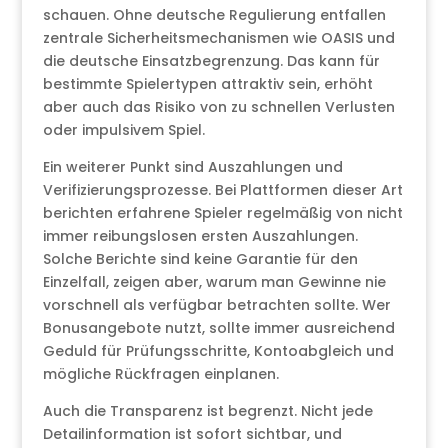
schauen. Ohne deutsche Regulierung entfallen
zentrale Sicherheitsmechanismen wie OASIS und
die deutsche Einsatzbegrenzung. Das kann für
bestimmte Spielertypen attraktiv sein, erhöht
aber auch das Risiko von zu schnellen Verlusten
oder impulsivem Spiel.
Ein weiterer Punkt sind Auszahlungen und
Verifizierungsprozesse. Bei Plattformen dieser Art
berichten erfahrene Spieler regelmäßig von nicht
immer reibungslosen ersten Auszahlungen.
Solche Berichte sind keine Garantie für den
Einzelfall, zeigen aber, warum man Gewinne nie
vorschnell als verfügbar betrachten sollte. Wer
Bonusangebote nutzt, sollte immer ausreichend
Geduld für Prüfungsschritte, Kontoabgleich und
mögliche Rückfragen einplanen.
Auch die Transparenz ist begrenzt. Nicht jede
Detailinformation ist sofort sichtbar, und