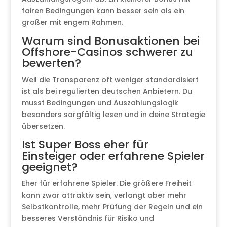
fairen Bedingungen kann besser sein als ein
großer mit engem Rahmen.
Warum sind Bonusaktionen bei
Offshore-Casinos schwerer zu
bewerten?
Weil die Transparenz oft weniger standardisiert
ist als bei regulierten deutschen Anbietern. Du
musst Bedingungen und Auszahlungslogik
besonders sorgfältig lesen und in deine Strategie
übersetzen.
Ist Super Boss eher für
Einsteiger oder erfahrene Spieler
geeignet?
Eher für erfahrene Spieler. Die größere Freiheit
kann zwar attraktiv sein, verlangt aber mehr
Selbstkontrolle, mehr Prüfung der Regeln und ein
besseres Verständnis für Risiko und