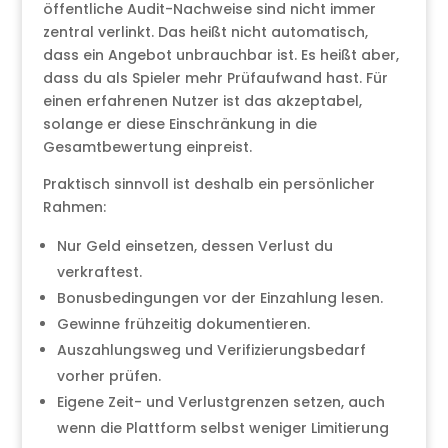
öffentliche Audit-Nachweise sind nicht immer
zentral verlinkt. Das heißt nicht automatisch,
dass ein Angebot unbrauchbar ist. Es heißt aber,
dass du als Spieler mehr Prüfaufwand hast. Für
einen erfahrenen Nutzer ist das akzeptabel,
solange er diese Einschränkung in die
Gesamtbewertung einpreist.
Praktisch sinnvoll ist deshalb ein persönlicher
Rahmen:
Nur Geld einsetzen, dessen Verlust du
verkraftest.
Bonusbedingungen vor der Einzahlung lesen.
Gewinne frühzeitig dokumentieren.
Auszahlungsweg und Verifizierungsbedarf
vorher prüfen.
Eigene Zeit- und Verlustgrenzen setzen, auch
wenn die Plattform selbst weniger Limitierung