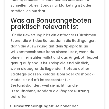
schneller, ob ein Bonus nur Marketing ist oder
tatsächlich nutzbar.
Was an Bonusangeboten
praktisch relevant ist
Für die Bewertung hilft ein einfacher Prüfrahmen.
Zuerst die Art des Bonus, dann die Bedingungen,
dann die Auswirkung auf dein Spielprofil. Ein
Willkommensbonus kann sinnvoll sein, wenn du
ohnehin einzahlen willst und das Angebot flexibel
genug aufgebaut ist. Freispiele sind nützlich,
wenn die zugrunde liegenden Slots zu deiner
Strategie passen. Reload-Boni oder Cashback-
Modelle sind oft interessanter für
Bestandskunden, weil sie nicht nur die
Erstaufnahme, sondern die längere Nutzung
betreffen.
Umsatzbedingungen:
Je höher der