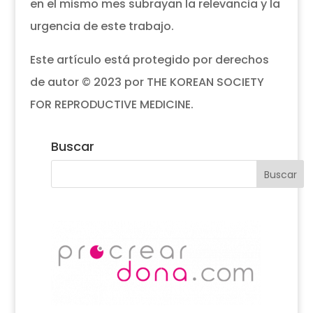
en el mismo mes subrayan la relevancia y la
urgencia de este trabajo.
Este artículo está protegido por derechos
de autor © 2023 por THE KOREAN SOCIETY
FOR REPRODUCTIVE MEDICINE.
Buscar