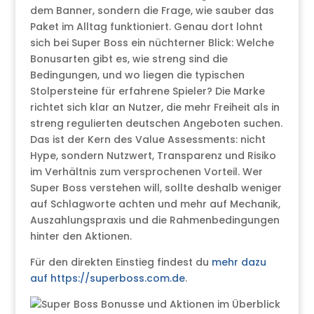
dem Banner, sondern die Frage, wie sauber das
Paket im Alltag funktioniert. Genau dort lohnt
sich bei Super Boss ein nüchterner Blick: Welche
Bonusarten gibt es, wie streng sind die
Bedingungen, und wo liegen die typischen
Stolpersteine für erfahrene Spieler? Die Marke
richtet sich klar an Nutzer, die mehr Freiheit als in
streng regulierten deutschen Angeboten suchen.
Das ist der Kern des Value Assessments: nicht
Hype, sondern Nutzwert, Transparenz und Risiko
im Verhältnis zum versprochenen Vorteil. Wer
Super Boss verstehen will, sollte deshalb weniger
auf Schlagworte achten und mehr auf Mechanik,
Auszahlungspraxis und die Rahmenbedingungen
hinter den Aktionen.
Für den direkten Einstieg findest du
mehr dazu
auf https://superboss.com.de
.