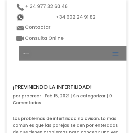
+ 34 977 32 60 46
+34 602 24 91 82
Contactar
Consulta Online
¡PREVINIENDO LA INFERTILIDAD!
por
procrear
|
Feb 15, 2021
|
Sin categorizar
|
0
Comentarios
Los problemas de infertilidad no avisan. Lo más
común es que las parejas se den por enteradas
de que tienen problemas para concebir una vez