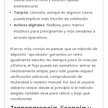
desde banca móvil y buscan rapidez
interbancaria.
Tarjeta:
cómoda, aunque en algunos casos
puede implicar más fricción de validación.
Activos digitales:
flexibles, pero menos
intuitivos para principiantes y más sensibles a
errores operativos.
El error más común es pensar que un método de
depósito “aprobado” garantiza un retiro
igualmente sencillo. No siempre pasa. En marcas
offshore, el flujo puede ser asimétrico: entrar es
relativamente simple, pero salir puede requerir
verificación adicional, comprobación de
titularidad o revisión manual. Por eso el usuario
debería revisar desde el principio si el método
elegido también sirve para retirar y bajo qué
condiciones.