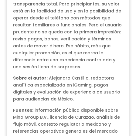
transparencia total. Para principiantes, su valor
está en la facilidad de uso y en la posibilidad de
operar desde el teléfono con métodos que
resultan familiares o funcionales. Pero el usuario
prudente no se queda con la primera impresión:
revisa pagos, bonos, verificación y términos
antes de mover dinero. Ese hábito, más que
cualquier promoción, es el que marca la
diferencia entre una experiencia controlada y
una sesión llena de sorpresas.
Sobre el autor:
Alejandra Castillo, redactora
analítica especializada en iGaming, pagos
digitales y evaluación de experiencia de usuario
para audiencias de México.
Fuentes:
información pública disponible sobre
Mino Group B.V., licencia de Curazao, análisis de
flujo móvil, contexto regulatorio mexicano y
referencias operativas generales del mercado