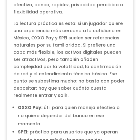
efectivo, banco, rapidez, privacidad percibida o
flexibilidad operativa.
La lectura práctica es esta: si un jugador quiere
una experiencia más cercana a lo cotidiano en
México, OXXO Pay y SPEI suelen ser referencias
naturales por su familiaridad. Si prefiere una
capa más flexible, los activos digitales pueden
ser atractivos, pero también añaden
complejidad por la volatilidad, la confirmación
de red y el entendimiento técnico básico. Ese
punto se subestima mucho: no basta con poder
depositar; hay que saber cuánto cuesta
realmente entrar y salir.
OXXO Pay:
útil para quien maneja efectivo o
no quiere depender del banco en ese
momento.
SPEI:
práctico para usuarios que ya operan