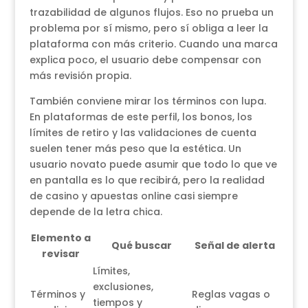
trazabilidad de algunos flujos. Eso no prueba un
problema por sí mismo, pero sí obliga a leer la
plataforma con más criterio. Cuando una marca
explica poco, el usuario debe compensar con
más revisión propia.
También conviene mirar los términos con lupa.
En plataformas de este perfil, los bonos, los
límites de retiro y las validaciones de cuenta
suelen tener más peso que la estética. Un
usuario novato puede asumir que todo lo que ve
en pantalla es lo que recibirá, pero la realidad
de casino y apuestas online casi siempre
depende de la letra chica.
Elemento a
Qué buscar
Señal de alerta
revisar
Límites,
exclusiones,
Términos y
Reglas vagas o
tiempos y