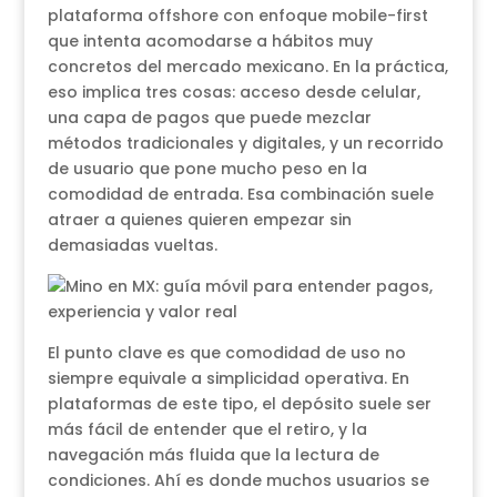
plataforma offshore con enfoque mobile-first
que intenta acomodarse a hábitos muy
concretos del mercado mexicano. En la práctica,
eso implica tres cosas: acceso desde celular,
una capa de pagos que puede mezclar
métodos tradicionales y digitales, y un recorrido
de usuario que pone mucho peso en la
comodidad de entrada. Esa combinación suele
atraer a quienes quieren empezar sin
demasiadas vueltas.
El punto clave es que comodidad de uso no
siempre equivale a simplicidad operativa. En
plataformas de este tipo, el depósito suele ser
más fácil de entender que el retiro, y la
navegación más fluida que la lectura de
condiciones. Ahí es donde muchos usuarios se