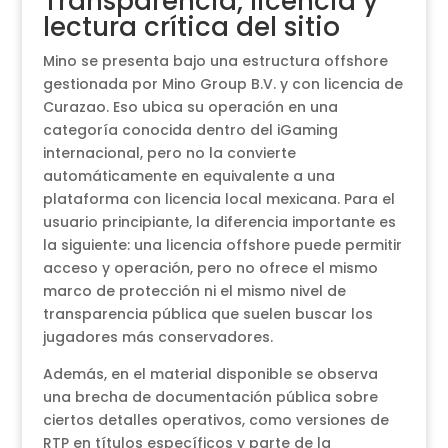
Transparencia, licencia y
lectura crítica del sitio
Mino se presenta bajo una estructura offshore
gestionada por Mino Group B.V. y con licencia de
Curazao. Eso ubica su operación en una
categoría conocida dentro del iGaming
internacional, pero no la convierte
automáticamente en equivalente a una
plataforma con licencia local mexicana. Para el
usuario principiante, la diferencia importante es
la siguiente: una licencia offshore puede permitir
acceso y operación, pero no ofrece el mismo
marco de protección ni el mismo nivel de
transparencia pública que suelen buscar los
jugadores más conservadores.
Además, en el material disponible se observa
una brecha de documentación pública sobre
ciertos detalles operativos, como versiones de
RTP en títulos específicos y parte de la