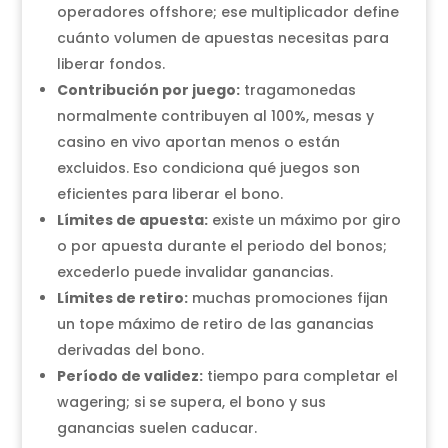
operadores offshore; ese multiplicador define
cuánto volumen de apuestas necesitas para
liberar fondos.
Contribución por juego:
tragamonedas
normalmente contribuyen al 100%, mesas y
casino en vivo aportan menos o están
excluidos. Eso condiciona qué juegos son
eficientes para liberar el bono.
Límites de apuesta:
existe un máximo por giro
o por apuesta durante el periodo del bonos;
excederlo puede invalidar ganancias.
Límites de retiro:
muchas promociones fijan
un tope máximo de retiro de las ganancias
derivadas del bono.
Período de validez:
tiempo para completar el
wagering; si se supera, el bono y sus
ganancias suelen caducar.