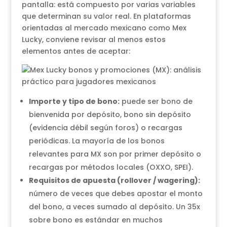
pantalla: está compuesto por varias variables
que determinan su valor real. En plataformas
orientadas al mercado mexicano como Mex
Lucky, conviene revisar al menos estos
elementos antes de aceptar:
Importe y tipo de bono:
puede ser bono de
bienvenida por depósito, bono sin depósito
(evidencia débil según foros) o recargas
periódicas. La mayoría de los bonos
relevantes para MX son por primer depósito o
recargas por métodos locales (OXXO, SPEI).
Requisitos de apuesta (rollover / wagering):
número de veces que debes apostar el monto
del bono, a veces sumado al depósito. Un 35x
sobre bono es estándar en muchos