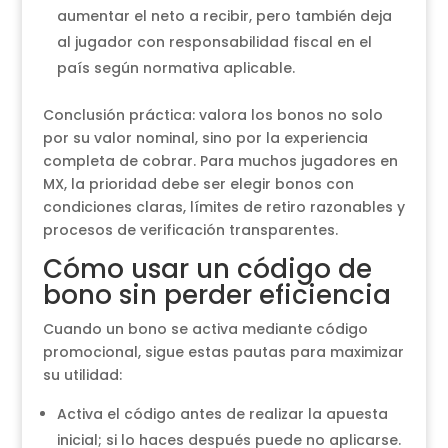
aumentar el neto a recibir, pero también deja
al jugador con responsabilidad fiscal en el
país según normativa aplicable.
Conclusión práctica: valora los bonos no solo
por su valor nominal, sino por la experiencia
completa de cobrar. Para muchos jugadores en
MX, la prioridad debe ser elegir bonos con
condiciones claras, límites de retiro razonables y
procesos de verificación transparentes.
Cómo usar un código de
bono sin perder eficiencia
Cuando un bono se activa mediante código
promocional, sigue estas pautas para maximizar
su utilidad:
Activa el código antes de realizar la apuesta
inicial; si lo haces después puede no aplicarse.