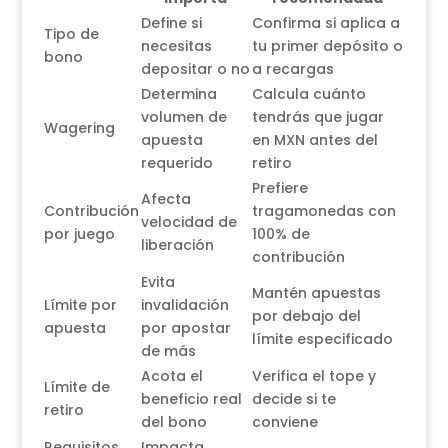
Define si
Confirma si aplica a
Tipo de
necesitas
tu primer depósito o
bono
depositar o no
a recargas
Determina
Calcula cuánto
volumen de
tendrás que jugar
Wagering
apuesta
en MXN antes del
requerido
retiro
Prefiere
Afecta
Contribución
tragamonedas con
velocidad de
por juego
100% de
liberación
contribución
Evita
Mantén apuestas
Límite por
invalidación
por debajo del
apuesta
por apostar
límite especificado
de más
Acota el
Verifica el tope y
Límite de
beneficio real
decide si te
retiro
del bono
conviene
Requisitos
Impacta