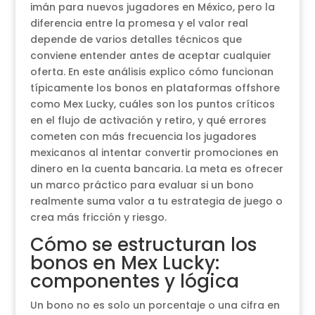
imán para nuevos jugadores en México, pero la
diferencia entre la promesa y el valor real
depende de varios detalles técnicos que
conviene entender antes de aceptar cualquier
oferta. En este análisis explico cómo funcionan
típicamente los bonos en plataformas offshore
como Mex Lucky, cuáles son los puntos críticos
en el flujo de activación y retiro, y qué errores
cometen con más frecuencia los jugadores
mexicanos al intentar convertir promociones en
dinero en la cuenta bancaria. La meta es ofrecer
un marco práctico para evaluar si un bono
realmente suma valor a tu estrategia de juego o
crea más fricción y riesgo.
Cómo se estructuran los
bonos en Mex Lucky:
componentes y lógica
Un bono no es solo un porcentaje o una cifra en