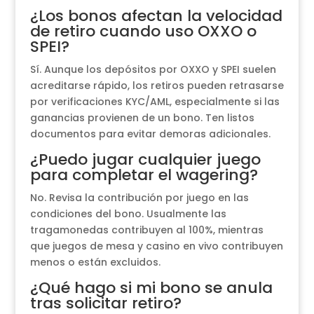
¿Los bonos afectan la velocidad
de retiro cuando uso OXXO o
SPEI?
Sí. Aunque los depósitos por OXXO y SPEI suelen
acreditarse rápido, los retiros pueden retrasarse
por verificaciones KYC/AML, especialmente si las
ganancias provienen de un bono. Ten listos
documentos para evitar demoras adicionales.
¿Puedo jugar cualquier juego
para completar el wagering?
No. Revisa la contribución por juego en las
condiciones del bono. Usualmente las
tragamonedas contribuyen al 100%, mientras
que juegos de mesa y casino en vivo contribuyen
menos o están excluidos.
¿Qué hago si mi bono se anula
tras solicitar retiro?