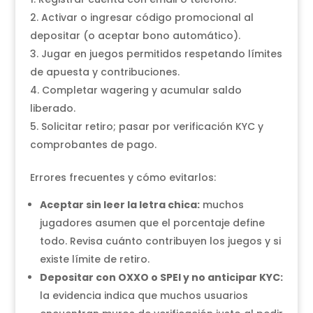
Activar o ingresar código promocional al
depositar (o aceptar bono automático).
Jugar en juegos permitidos respetando límites
de apuesta y contribuciones.
Completar wagering y acumular saldo
liberado.
Solicitar retiro; pasar por verificación KYC y
comprobantes de pago.
Errores frecuentes y cómo evitarlos:
Aceptar sin leer la letra chica:
muchos
jugadores asumen que el porcentaje define
todo. Revisa cuánto contribuyen los juegos y si
existe límite de retiro.
Depositar con OXXO o SPEI y no anticipar KYC:
la evidencia indica que muchos usuarios