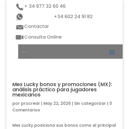
+ 34 977 32 60 46
+34 602 24 91 82
Contactar
Consulta Online
Mex Lucky bonos y promociones (MX):
análisis práctico para jugadores
mexicanos
por
procrear
|
May 22, 2026
|
Sin categorizar
|
0
Comentarios
Mex Lucky posiciona sus bonos como el principal