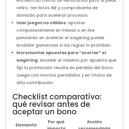
encuentran muros de verificación justo al pedir
retiro; ten listos INE y comprobante de
domicilio para acelerar procesos.
Usar juegos no válidos:
apostar
compulsivamente en mesas o en live
pensando en acelerar el wagering puede
invalidar ganancias si las reglas lo prohíben.
Incrementar apuestas para “acortar” el
wagering:
exceder el máximo por apuesta que
fija la promoción resulta en pérdida del bono.
Juega con montos permitidos y en títulos de
alta contribución.
Checklist comparativo:
qué revisar antes de
aceptar un bono
Por qué
Acción
Elemento
importa
recomendada