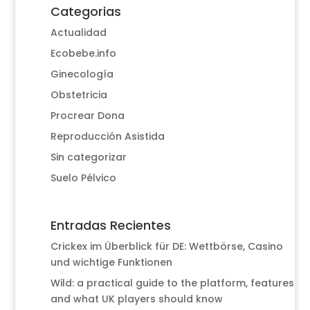
Categorias
Actualidad
Ecobebe.info
Ginecología
Obstetricia
Procrear Dona
Reproducción Asistida
Sin categorizar
Suelo Pélvico
Entradas Recientes
Crickex im Überblick für DE: Wettbörse, Casino
und wichtige Funktionen
Wild: a practical guide to the platform, features
and what UK players should know