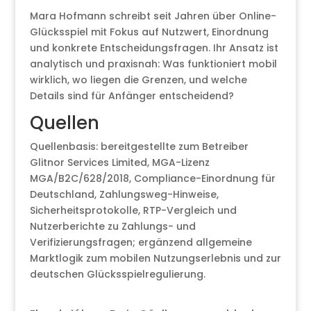
Mara Hofmann schreibt seit Jahren über Online-
Glücksspiel mit Fokus auf Nutzwert, Einordnung
und konkrete Entscheidungsfragen. Ihr Ansatz ist
analytisch und praxisnah: Was funktioniert mobil
wirklich, wo liegen die Grenzen, und welche
Details sind für Anfänger entscheidend?
Quellen
Quellenbasis: bereitgestellte zum Betreiber
Glitnor Services Limited, MGA-Lizenz
MGA/B2C/628/2018, Compliance-Einordnung für
Deutschland, Zahlungsweg-Hinweise,
Sicherheitsprotokolle, RTP-Vergleich und
Nutzerberichte zu Zahlungs- und
Verifizierungsfragen; ergänzend allgemeine
Marktlogik zum mobilen Nutzungserlebnis und zur
deutschen Glücksspielregulierung.