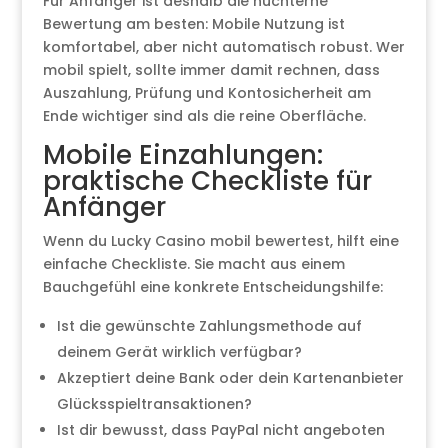
Für Anfänger ist deshalb die nüchterne
Bewertung am besten: Mobile Nutzung ist
komfortabel, aber nicht automatisch robust. Wer
mobil spielt, sollte immer damit rechnen, dass
Auszahlung, Prüfung und Kontosicherheit am
Ende wichtiger sind als die reine Oberfläche.
Mobile Einzahlungen:
praktische Checkliste für
Anfänger
Wenn du Lucky Casino mobil bewertest, hilft eine
einfache Checkliste. Sie macht aus einem
Bauchgefühl eine konkrete Entscheidungshilfe:
Ist die gewünschte Zahlungsmethode auf
deinem Gerät wirklich verfügbar?
Akzeptiert deine Bank oder dein Kartenanbieter
Glücksspieltransaktionen?
Ist dir bewusst, dass PayPal nicht angeboten