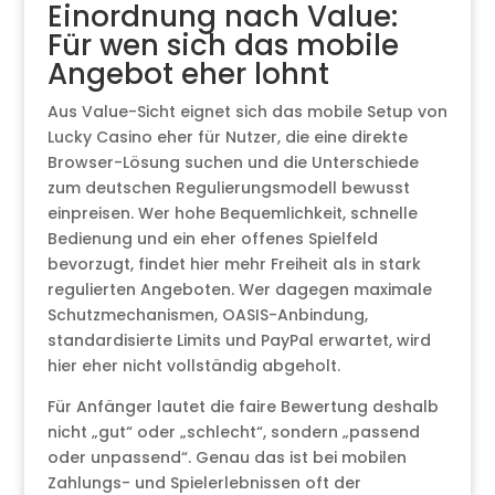
Einordnung nach Value:
Für wen sich das mobile
Angebot eher lohnt
Aus Value-Sicht eignet sich das mobile Setup von
Lucky Casino eher für Nutzer, die eine direkte
Browser-Lösung suchen und die Unterschiede
zum deutschen Regulierungsmodell bewusst
einpreisen. Wer hohe Bequemlichkeit, schnelle
Bedienung und ein eher offenes Spielfeld
bevorzugt, findet hier mehr Freiheit als in stark
regulierten Angeboten. Wer dagegen maximale
Schutzmechanismen, OASIS-Anbindung,
standardisierte Limits und PayPal erwartet, wird
hier eher nicht vollständig abgeholt.
Für Anfänger lautet die faire Bewertung deshalb
nicht „gut“ oder „schlecht“, sondern „passend
oder unpassend“. Genau das ist bei mobilen
Zahlungs- und Spielerlebnissen oft der