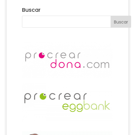
Buscar