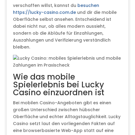
verschaffen willst, kannst du
besuchen
https://lucky-casino.com.de
und dir die mobile
Oberfläche selbst ansehen. Entscheidend ist
dabei nicht nur, ob alles modern aussieht,
sondern ob die Abläufe für Einzahlungen,
Auszahlungen und Verifizierung verständlich
bleiben.
Wie das mobile
Spielerlebnis bei Lucky
Casino einzuordnen ist
Bei mobilen Casino-Angeboten gibt es einen
großen Unterschied zwischen hübscher
Oberfläche und echter Alltagstauglichkeit. Lucky
Casino setzt laut den vorliegenden Fakten auf
eine browserbasierte Web-App statt auf eine