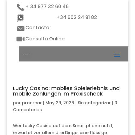
+ 34 977 32 60 46
+34 602 24 91 82
Contactar
Consulta Online
Lucky Casino: mobiles Spielerlebnis und
mobile Zahlungen im Praxischeck
por
procrear
|
May 29, 2026
|
Sin categorizar
|
0
Comentarios
Wer Lucky Casino auf dem Smartphone nutzt,
erwartet vor allem drei Dinge: eine flüssige