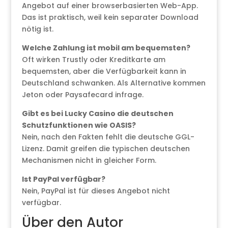
Angebot auf einer browserbasierten Web-App.
Das ist praktisch, weil kein separater Download
nötig ist.
Welche Zahlung ist mobil am bequemsten?
Oft wirken Trustly oder Kreditkarte am
bequemsten, aber die Verfügbarkeit kann in
Deutschland schwanken. Als Alternative kommen
Jeton oder Paysafecard infrage.
Gibt es bei Lucky Casino die deutschen
Schutzfunktionen wie OASIS?
Nein, nach den Fakten fehlt die deutsche GGL-
Lizenz. Damit greifen die typischen deutschen
Mechanismen nicht in gleicher Form.
Ist PayPal verfügbar?
Nein, PayPal ist für dieses Angebot nicht
verfügbar.
Über den Autor