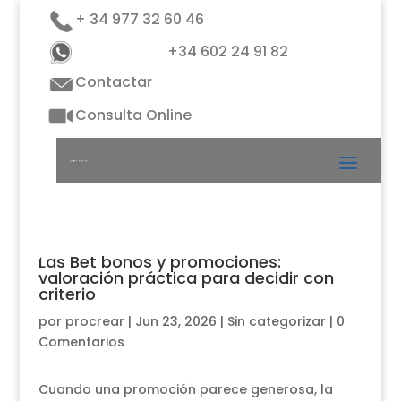
+ 34 977 32 60 46
+34 602 24 91 82
Contactar
Consulta Online
Las Bet bonos y promociones:
valoración práctica para decidir con
criterio
por
procrear
|
Jun 23, 2026
|
Sin categorizar
|
0
Comentarios
Cuando una promoción parece generosa, la