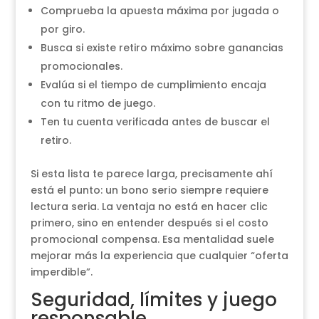
Comprueba la apuesta máxima por jugada o
por giro.
Busca si existe retiro máximo sobre ganancias
promocionales.
Evalúa si el tiempo de cumplimiento encaja
con tu ritmo de juego.
Ten tu cuenta verificada antes de buscar el
retiro.
Si esta lista te parece larga, precisamente ahí
está el punto: un bono serio siempre requiere
lectura seria. La ventaja no está en hacer clic
primero, sino en entender después si el costo
promocional compensa. Esa mentalidad suele
mejorar más la experiencia que cualquier “oferta
imperdible”.
Seguridad, límites y juego
responsable