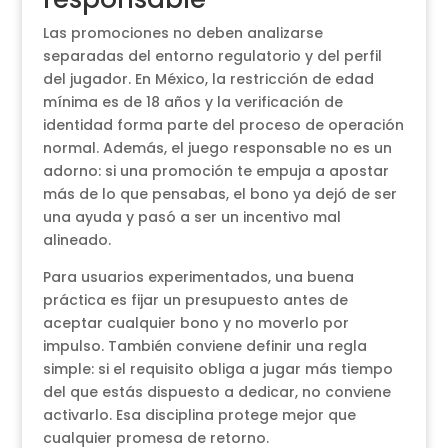
Las promociones no deben analizarse
separadas del entorno regulatorio y del perfil
del jugador. En México, la restricción de edad
mínima es de 18 años y la verificación de
identidad forma parte del proceso de operación
normal. Además, el juego responsable no es un
adorno: si una promoción te empuja a apostar
más de lo que pensabas, el bono ya dejó de ser
una ayuda y pasó a ser un incentivo mal
alineado.
Para usuarios experimentados, una buena
práctica es fijar un presupuesto antes de
aceptar cualquier bono y no moverlo por
impulso. También conviene definir una regla
simple: si el requisito obliga a jugar más tiempo
del que estás dispuesto a dedicar, no conviene
activarlo. Esa disciplina protege mejor que
cualquier promesa de retorno.