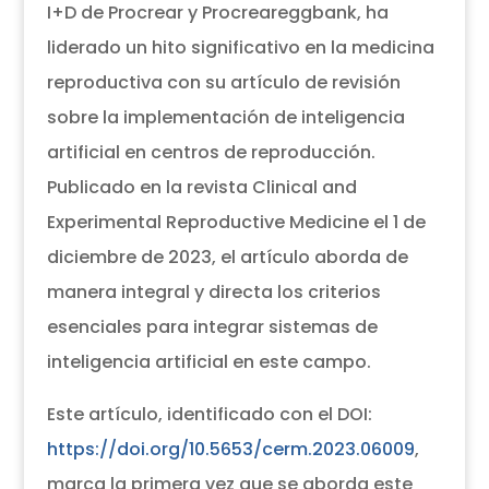
I+D de Procrear y Procreareggbank, ha
liderado un hito significativo en la medicina
reproductiva con su artículo de revisión
sobre la implementación de inteligencia
artificial en centros de reproducción.
Publicado en la revista Clinical and
Experimental Reproductive Medicine el 1 de
diciembre de 2023, el artículo aborda de
manera integral y directa los criterios
esenciales para integrar sistemas de
inteligencia artificial en este campo.
Este artículo, identificado con el DOI:
https://doi.org/10.5653/cerm.2023.06009
,
marca la primera vez que se aborda este