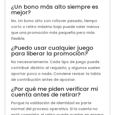
¿Un bono más alto siempre es
mejor?
No. Un bono alto con rollover pesado, tiempo
corto o retiro máximo bajo puede valer menos
que una promoción más pequeña pero más
flexible.
¿Puedo usar cualquier juego
para liberar la promoción?
No necesariamente. Cada tipo de juego puede
contribuir distinto al requisito, y algunos suelen
aportar poco o nada. Conviene revisar la tabla
de contribución antes de apostar.
¿Por qué me piden verificar mi
cuenta antes de retirar?
Porque la validación de identidad es parte
normal del proceso operativo. Si la cuenta no
está completa, el retiro puede quedar en espera