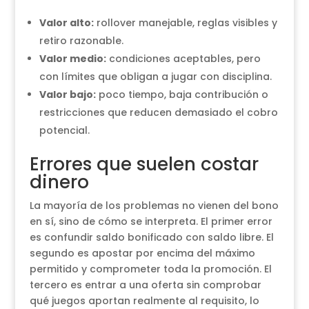
Valor alto:
rollover manejable, reglas visibles y
retiro razonable.
Valor medio:
condiciones aceptables, pero
con límites que obligan a jugar con disciplina.
Valor bajo:
poco tiempo, baja contribución o
restricciones que reducen demasiado el cobro
potencial.
Errores que suelen costar
dinero
La mayoría de los problemas no vienen del bono
en sí, sino de cómo se interpreta. El primer error
es confundir saldo bonificado con saldo libre. El
segundo es apostar por encima del máximo
permitido y comprometer toda la promoción. El
tercero es entrar a una oferta sin comprobar
qué juegos aportan realmente al requisito, lo