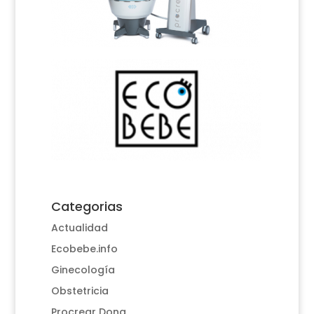
Categorias
Actualidad
Ecobebe.info
Ginecología
Obstetricia
Procrear Dona