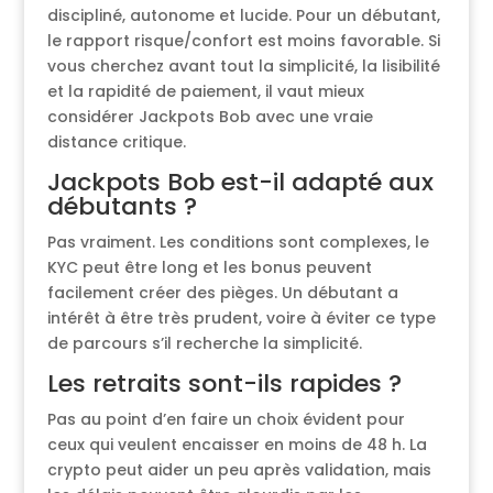
discipliné, autonome et lucide. Pour un débutant,
le rapport risque/confort est moins favorable. Si
vous cherchez avant tout la simplicité, la lisibilité
et la rapidité de paiement, il vaut mieux
considérer Jackpots Bob avec une vraie
distance critique.
Jackpots Bob est-il adapté aux
débutants ?
Pas vraiment. Les conditions sont complexes, le
KYC peut être long et les bonus peuvent
facilement créer des pièges. Un débutant a
intérêt à être très prudent, voire à éviter ce type
de parcours s’il recherche la simplicité.
Les retraits sont-ils rapides ?
Pas au point d’en faire un choix évident pour
ceux qui veulent encaisser en moins de 48 h. La
crypto peut aider un peu après validation, mais