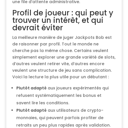
une file d’attente administrative.
Profil de joueur : qui peut y
trouver un intérêt, et qui
devrait éviter
La meilleure manière de juger Jackpots Bob est
de raisonner par profil. Tout le monde ne
cherche pas la même chose. Certains veulent
simplement explorer une grande variété de slots,
d’autres veulent retirer vite, d’autres encore
veulent une structure de jeu sans complication.
Voici la lecture la plus utile pour un débutant :
Plutôt adapté
aux joueurs expérimentés qui
refusent systématiquement les bonus et
savent lire les conditions.
Plutôt adapté
aux utilisateurs de crypto-
monnaies, qui peuvent parfois profiter de
retraits un peu plus rapides après validation.