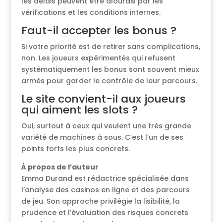
les délais peuvent être alourdis par les
vérifications et les conditions internes.
Faut-il accepter les bonus ?
Si votre priorité est de retirer sans complications,
non. Les joueurs expérimentés qui refusent
systématiquement les bonus sont souvent mieux
armés pour garder le contrôle de leur parcours.
Le site convient-il aux joueurs
qui aiment les slots ?
Oui, surtout à ceux qui veulent une très grande
variété de machines à sous. C’est l’un de ses
points forts les plus concrets.
À propos de l’auteur
Emma Durand est rédactrice spécialisée dans
l’analyse des casinos en ligne et des parcours
de jeu. Son approche privilégie la lisibilité, la
prudence et l’évaluation des risques concrets