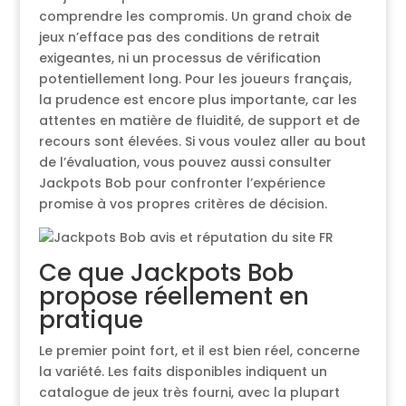
comprendre les compromis. Un grand choix de
jeux n’efface pas des conditions de retrait
exigeantes, ni un processus de vérification
potentiellement long. Pour les joueurs français,
la prudence est encore plus importante, car les
attentes en matière de fluidité, de support et de
recours sont élevées. Si vous voulez aller au bout
de l’évaluation, vous pouvez aussi consulter
Jackpots Bob pour confronter l’expérience
promise à vos propres critères de décision.
Ce que Jackpots Bob
propose réellement en
pratique
Le premier point fort, et il est bien réel, concerne
la variété. Les faits disponibles indiquent un
catalogue de jeux très fourni, avec la plupart