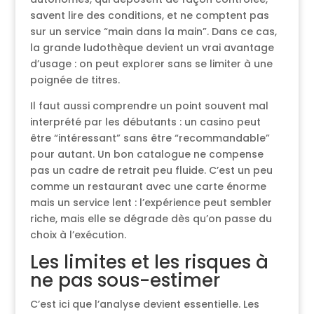
savent lire des conditions, et ne comptent pas
sur un service “main dans la main”. Dans ce cas,
la grande ludothèque devient un vrai avantage
d’usage : on peut explorer sans se limiter à une
poignée de titres.
Il faut aussi comprendre un point souvent mal
interprété par les débutants : un casino peut
être “intéressant” sans être “recommandable”
pour autant. Un bon catalogue ne compense
pas un cadre de retrait peu fluide. C’est un peu
comme un restaurant avec une carte énorme
mais un service lent : l’expérience peut sembler
riche, mais elle se dégrade dès qu’on passe du
choix à l’exécution.
Les limites et les risques à
ne pas sous-estimer
C’est ici que l’analyse devient essentielle. Les