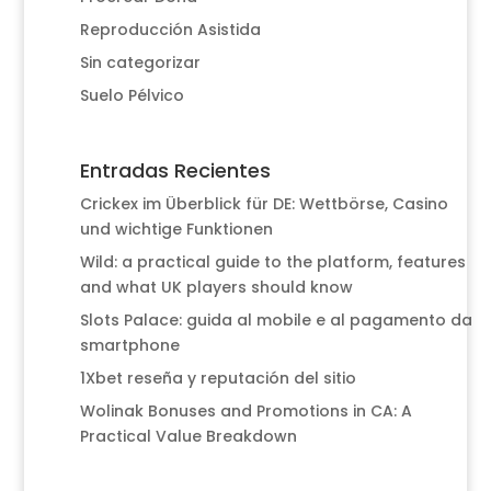
Reproducción Asistida
Sin categorizar
Suelo Pélvico
Entradas Recientes
Crickex im Überblick für DE: Wettbörse, Casino
und wichtige Funktionen
Wild: a practical guide to the platform, features
and what UK players should know
Slots Palace: guida al mobile e al pagamento da
smartphone
1Xbet reseña y reputación del sitio
Wolinak Bonuses and Promotions in CA: A
Practical Value Breakdown