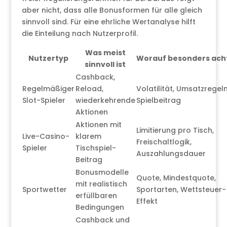
aber nicht, dass alle Bonusformen für alle gleich
sinnvoll sind. Für eine ehrliche Wertanalyse hilft
die Einteilung nach Nutzerprofil.
Was meist
Nutzertyp
Worauf besonders ach
sinnvoll ist
Cashback,
Regelmäßiger
Reload,
Volatilität, Umsatzregeln
Slot-Spieler
wiederkehrende
Spielbeitrag
Aktionen
Aktionen mit
Limitierung pro Tisch,
Live-Casino-
klarem
Freischaltlogik,
Spieler
Tischspiel-
Auszahlungsdauer
Beitrag
Bonusmodelle
Quote, Mindestquote,
mit realistisch
Sportwetter
Sportarten, Wettsteuer-
erfüllbaren
Effekt
Bedingungen
Cashback und