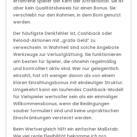
erfahrene Spieler der Kern der Attraktivität. Sie ist
aber kein Qualitätsbeweis für einen Bonus. Sie
verschiebt nur den Rahmen, in dem Boni genutzt
werden.
Der häufigste Denkfehler ist, Cashback oder
Reload-Aktionen mit „gratis Geld“ zu
verwechseln. In Wahrheit sind solche Angebote
Werkzeuge zur Verlustglättung. Sie funktionieren
am besten für Spieler, die ohnehin regelmäßig
und kontrolliert aktiv sind. Wer nur gelegentlich
einzahlt, hat oft weniger davon als von einem
klaren Einzahlungsbonus mit eindeutiger Struktur.
Umgekehrt kann ein laufendes Cashback-Modell
für Vielspieler wertvoller sein als ein einmaliger
Willkommensbonus, wenn die Bedingungen
sauber formuliert sind und keine unpraktischen
Einschränkungen versteckt werden.
Beim Wertvergleich hilft ein einfacher Maßstab:
Wie viel reale Flexibilität bekomme ich pro