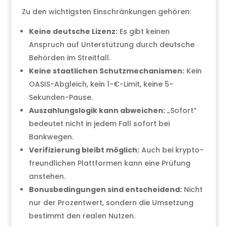
Zu den wichtigsten Einschränkungen gehören:
Keine deutsche Lizenz:
Es gibt keinen
Anspruch auf Unterstützung durch deutsche
Behörden im Streitfall.
Keine staatlichen Schutzmechanismen:
Kein
OASIS-Abgleich, kein 1-€-Limit, keine 5-
Sekunden-Pause.
Auszahlungslogik kann abweichen:
„Sofort“
bedeutet nicht in jedem Fall sofort bei
Bankwegen.
Verifizierung bleibt möglich:
Auch bei krypto-
freundlichen Plattformen kann eine Prüfung
anstehen.
Bonusbedingungen sind entscheidend:
Nicht
nur der Prozentwert, sondern die Umsetzung
bestimmt den realen Nutzen.