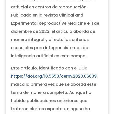
artificial en centros de reproducción.
Publicado en la revista Clinical and
Experimental Reproductive Medicine el 1 de
diciembre de 2023, el artículo aborda de
manera integral y directa los criterios
esenciales para integrar sistemas de
inteligencia artificial en este campo.
Este artículo, identificado con el DOI:
https://doi.org/10.5653/cerm.2023.06009
,
marca la primera vez que se aborda este
tema de manera completa. Aunque ha
habido publicaciones anteriores que
trataron ciertos aspectos, ninguna ha