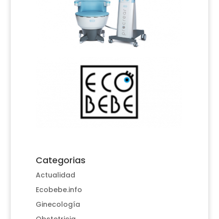
Categorias
Actualidad
Ecobebe.info
Ginecología
Obstetricia