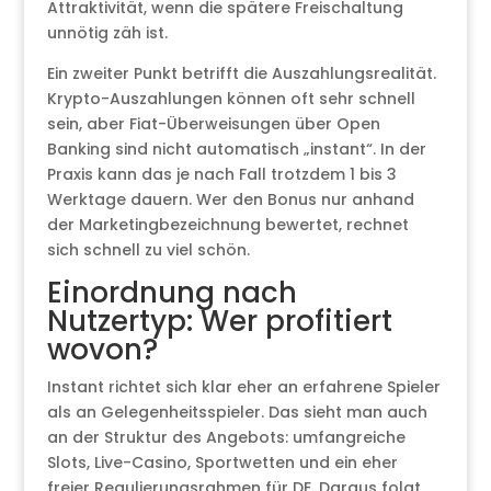
Attraktivität, wenn die spätere Freischaltung
unnötig zäh ist.
Ein zweiter Punkt betrifft die Auszahlungsrealität.
Krypto-Auszahlungen können oft sehr schnell
sein, aber Fiat-Überweisungen über Open
Banking sind nicht automatisch „instant“. In der
Praxis kann das je nach Fall trotzdem 1 bis 3
Werktage dauern. Wer den Bonus nur anhand
der Marketingbezeichnung bewertet, rechnet
sich schnell zu viel schön.
Einordnung nach
Nutzertyp: Wer profitiert
wovon?
Instant richtet sich klar eher an erfahrene Spieler
als an Gelegenheitsspieler. Das sieht man auch
an der Struktur des Angebots: umfangreiche
Slots, Live-Casino, Sportwetten und ein eher
freier Regulierungsrahmen für DE. Daraus folgt