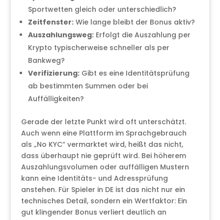
Sportwetten gleich oder unterschiedlich?
Zeitfenster:
Wie lange bleibt der Bonus aktiv?
Auszahlungsweg:
Erfolgt die Auszahlung per
Krypto typischerweise schneller als per
Bankweg?
Verifizierung:
Gibt es eine Identitätsprüfung
ab bestimmten Summen oder bei
Auffälligkeiten?
Gerade der letzte Punkt wird oft unterschätzt.
Auch wenn eine Plattform im Sprachgebrauch
als „No KYC“ vermarktet wird, heißt das nicht,
dass überhaupt nie geprüft wird. Bei höherem
Auszahlungsvolumen oder auffälligen Mustern
kann eine Identitäts- und Adressprüfung
anstehen. Für Spieler in DE ist das nicht nur ein
technisches Detail, sondern ein Wertfaktor: Ein
gut klingender Bonus verliert deutlich an