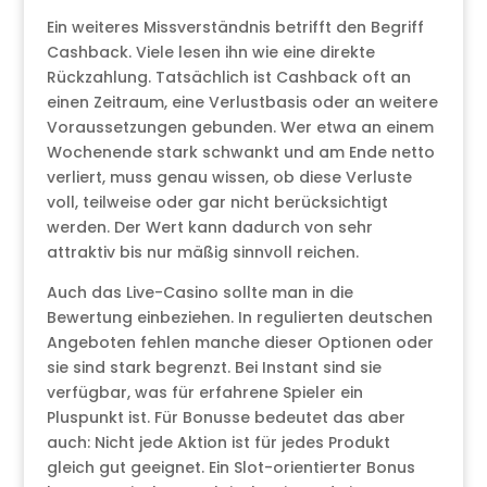
Ein weiteres Missverständnis betrifft den Begriff
Cashback. Viele lesen ihn wie eine direkte
Rückzahlung. Tatsächlich ist Cashback oft an
einen Zeitraum, eine Verlustbasis oder an weitere
Voraussetzungen gebunden. Wer etwa an einem
Wochenende stark schwankt und am Ende netto
verliert, muss genau wissen, ob diese Verluste
voll, teilweise oder gar nicht berücksichtigt
werden. Der Wert kann dadurch von sehr
attraktiv bis nur mäßig sinnvoll reichen.
Auch das Live-Casino sollte man in die
Bewertung einbeziehen. In regulierten deutschen
Angeboten fehlen manche dieser Optionen oder
sie sind stark begrenzt. Bei Instant sind sie
verfügbar, was für erfahrene Spieler ein
Pluspunkt ist. Für Bonusse bedeutet das aber
auch: Nicht jede Aktion ist für jedes Produkt
gleich gut geeignet. Ein Slot-orientierter Bonus