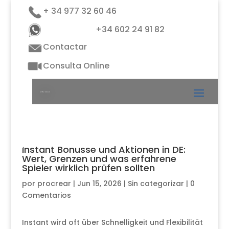
+ 34 977 32 60 46
+34 602 24 91 82
Contactar
Consulta Online
Instant Bonusse und Aktionen in DE:
Wert, Grenzen und was erfahrene
Spieler wirklich prüfen sollten
por
procrear
|
Jun 15, 2026
|
Sin categorizar
|
0
Comentarios
Instant wird oft über Schnelligkeit und Flexibilität