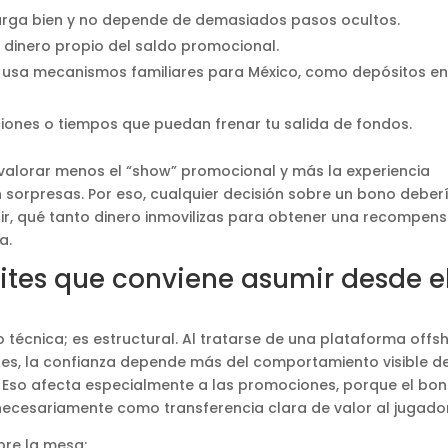
 carga bien y no depende de demasiados pasos ocultos.
u dinero propio del saldo promocional.
r usa mecanismos familiares para México, como depósitos en
caciones o tiempos que puedan frenar tu salida de fondos.
 valorar menos el “show” promocional y más la experiencia
sin sorpresas. Por eso, cualquier decisión sobre un bono deber
ir, qué tanto dinero inmovilizas para obtener una recompen
a.
mites que conviene asumir desde e
lo técnica; es estructural. Al tratarse de una plataforma offs
s, la confianza depende más del comportamiento visible de
. Eso afecta especialmente a las promociones, porque el bo
ecesariamente como transferencia clara de valor al jugador
bre la mesa: