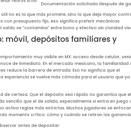
nar retiros si no
Documentación solicitada después de g
n útil no es la que más promete, sino la que deja mayor contr
 con presupuesto fijo, eso significa preferir mecánicas
 saldo se “contamina” entre bono y efectivo sin claridad visu
: móvil, depósitos familiares y
mportamiento muy visible en MX: acceso desde celular, ses
noce de inmediato. En el mercado mexicano, la familiaridad
ales reduce la barrera de entrada. Eso no significa que el
 la experiencia se vuelve más cómoda para el usuario que ya
d de certeza. Que el depósito sea rápido no garantiza que e
 más sencillo que el de salida, especialmente si entra en juego
bono activa reglas más estrictas. Muchos jugadores se enfoca
gundo momento crítico: cómo y cuándo se retiran las ganancia
observar antes de depositar: