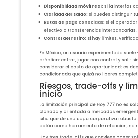
Disponibilidad móvil real:
si la interfaz
Claridad del saldo:
si puedes distinguir t
Rutas de pago conocidas:
si el operado
efectivo o transferencias interbancarias.
Control del retiro:
si hay límites, verifi
En México, un usuario experimentado suele
práctica: entrar, jugar con control y salir 
considerar el costo de oportunidad; es dec
condicionada que quizá no liberes complet
Riesgos, trade-offs y lí
inicio
La limitación principal de Hoy 777 no es so
clonada y orientada a mercados emergente
sitio que de una capa corporativa robusta
actúa como herramienta de retención, no n
Hay tres trade-offs que conviene poner so