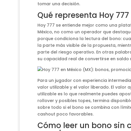
tomar una decisión.
Qué representa Hoy 777
Hoy 777 se entiende mejor como una plataf
México, no como un operador que destaque
porque condiciona la lectura del bono: cua
la parte más visible de la propuesta, mient
parte del riesgo operativo. En otras palab
su capacidad real de convertirse en saldo r
Para un jugador con experiencia intermedia,
valor utilizable y el valor liberado. El val
utilizable es lo que realmente puedes apost
rollover y posibles topes, termina disponibl
sobre todo si el bono se combina con límit
cashout poco favorables.
Cómo leer un bono sin 