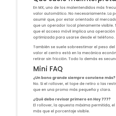
En MX, uno de los malentendidos más frecue
valor automático. No necesariamente. La p
asumir que, por estar orientado al mercado
que un operador local plenamente visible.
que el acceso móvil implica una operación 
optimizada para usarse desde el teléfono.
También se suele sobreestimar el peso del c
valor el centro está en la mecánica econó
retirar sin fricción. Todo lo demás es secun
Mini FAQ
¿Un bono grande siempre conviene más?
No. Si el rollover, el tope de retiro o las r
que en una promo más pequeña y clara.
¿Qué debo revisar primero en Hoy 777?
El rollover, la apuesta máxima permitida, el
más que el porcentaje visible.