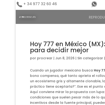
+ 34 977 32 60 46
REPRODU
Hoy 777 en México (MX):
para decidir mejor
por
procrear
|
Jun 8, 2026
|
Sin categorizar
Cuando un jugador mexicano busca
Hoy 7
bono compensa, qué tanto aprieta el rollover 
un ecosistema gris y altamente clonable, l
práctico tiene aceptarla?”. Ese es el punto 
Aquí conviene mirar la propuesta con lupa:
condiciones que suelen pesar más de lo que 
incentivos desde la fuente principal, puede