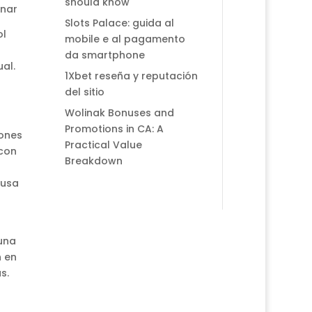
should know
anar
Slots Palace: guida al
ol
mobile e al pagamento
da smartphone
al.
1Xbet reseña y reputación
del sitio
Wolinak Bonuses and
Promotions in CA: A
iones
Practical Value
 con
Breakdown
 usa
l
 una
n en
s.