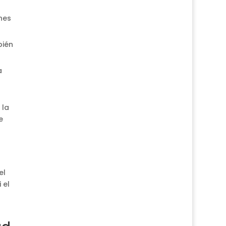
nes
bién
a
 la
e
el
 el