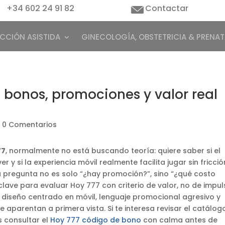
+34 602 24 91 82
Contactar
CCIÓN ASISTIDA
GINECOLOGÍA, OBSTETRICIA & PRENAT
 bonos, promociones y valor real
|
0 Comentarios
77
, normalmente no está buscando teoría: quiere saber si el
y si la experiencia móvil realmente facilita jugar sin fricció
a pregunta no es solo “¿hay promoción?”, sino “¿qué costo
clave para evaluar Hoy 777 con criterio de valor, no de impul
 diseño centrado en móvil, lenguaje promocional agresivo y
aparentan a primera vista. Si te interesa revisar el catálog
s consultar el
Hoy 777 código de bono
con calma antes de