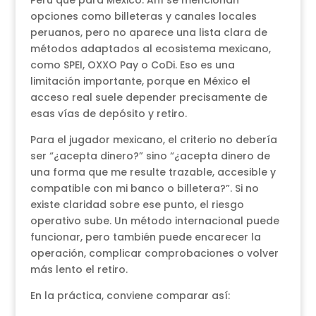
Perú que para México. Ahí se mencionan
opciones como billeteras y canales locales
peruanos, pero no aparece una lista clara de
métodos adaptados al ecosistema mexicano,
como SPEI, OXXO Pay o CoDi. Eso es una
limitación importante, porque en México el
acceso real suele depender precisamente de
esas vías de depósito y retiro.
Para el jugador mexicano, el criterio no debería
ser “¿acepta dinero?” sino “¿acepta dinero de
una forma que me resulte trazable, accesible y
compatible con mi banco o billetera?”. Si no
existe claridad sobre ese punto, el riesgo
operativo sube. Un método internacional puede
funcionar, pero también puede encarecer la
operación, complicar comprobaciones o volver
más lento el retiro.
En la práctica, conviene comparar así: