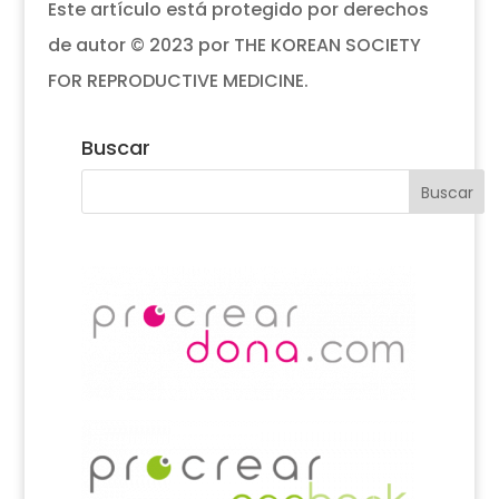
Este artículo está protegido por derechos
de autor © 2023 por THE KOREAN SOCIETY
FOR REPRODUCTIVE MEDICINE.
Buscar