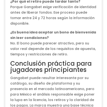
¿Por qué el retiro puede tardar tanto?
Porque Gangabet exige verificación de identidad
antes de liberar fondos. Ese proceso puede
tomar entre 24 y 72 horas según la información
disponible.
¿Es buena idea aceptar un bono de bienvenida
sin leer condiciones?
No. El bono puede parecer atractivo, pero su
valor real depende de los requisitos de apuesta,
tiempos y restricciones de retiro.
Conclusión práctica para
jugadores principiantes
Gangabet puede resultar interesante por su
catálogo, su diseño de plataforma y su
presencia en el mercado latinoamericano, pero
para México el análisis responsable exige poner
la lupa en la licencia, los retiros y la claridad de
los pagos. La marca muestra una base técnica