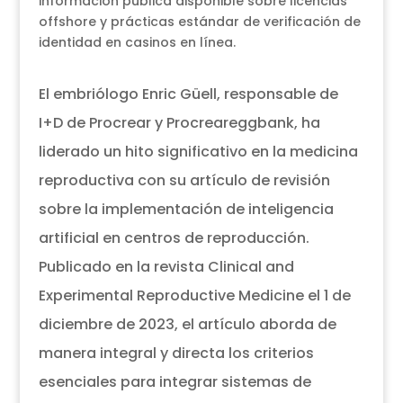
información pública disponible sobre licencias
offshore y prácticas estándar de verificación de
identidad en casinos en línea.
El embriólogo Enric Güell, responsable de
I+D de Procrear y Procreareggbank, ha
liderado un hito significativo en la medicina
reproductiva con su artículo de revisión
sobre la implementación de inteligencia
artificial en centros de reproducción.
Publicado en la revista Clinical and
Experimental Reproductive Medicine el 1 de
diciembre de 2023, el artículo aborda de
manera integral y directa los criterios
esenciales para integrar sistemas de