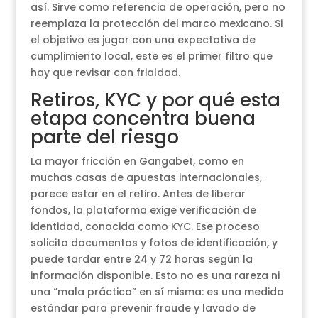
así. Sirve como referencia de operación, pero no
reemplaza la protección del marco mexicano. Si
el objetivo es jugar con una expectativa de
cumplimiento local, este es el primer filtro que
hay que revisar con frialdad.
Retiros, KYC y por qué esta
etapa concentra buena
parte del riesgo
La mayor fricción en Gangabet, como en
muchas casas de apuestas internacionales,
parece estar en el retiro. Antes de liberar
fondos, la plataforma exige verificación de
identidad, conocida como KYC. Ese proceso
solicita documentos y fotos de identificación, y
puede tardar entre 24 y 72 horas según la
información disponible. Esto no es una rareza ni
una “mala práctica” en sí misma: es una medida
estándar para prevenir fraude y lavado de