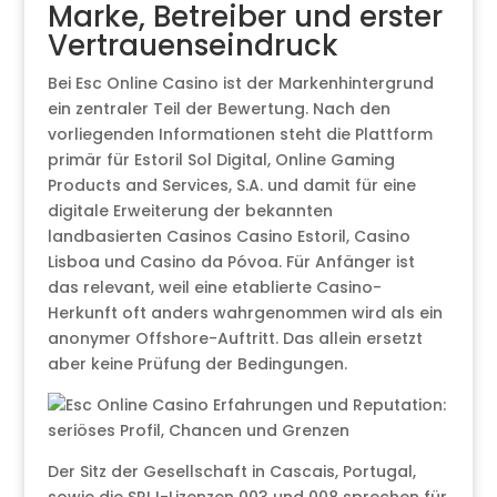
Marke, Betreiber und erster
Vertrauenseindruck
Bei Esc Online Casino ist der Markenhintergrund
ein zentraler Teil der Bewertung. Nach den
vorliegenden Informationen steht die Plattform
primär für Estoril Sol Digital, Online Gaming
Products and Services, S.A. und damit für eine
digitale Erweiterung der bekannten
landbasierten Casinos Casino Estoril, Casino
Lisboa und Casino da Póvoa. Für Anfänger ist
das relevant, weil eine etablierte Casino-
Herkunft oft anders wahrgenommen wird als ein
anonymer Offshore-Auftritt. Das allein ersetzt
aber keine Prüfung der Bedingungen.
Der Sitz der Gesellschaft in Cascais, Portugal,