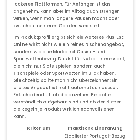
lockeren Plattformen. Für Anfänger ist das
angenehm, kann aber im Alltag auch strenger
wirken, wenn man längere Pausen macht oder
zwischen mehreren Geräten wechselt.
Im Produktprofil ergibt sich ein weiteres Plus: Esc
Online wirkt nicht wie ein reines Nischenangebot,
sondern wie eine Marke mit Casino- und
Sportwettenbezug. Das ist für Nutzer interessant,
die nicht nur Slots spielen, sondern auch
Tischspiele oder Sportwetten im Blick haben.
Gleichzeitig sollte man nicht überzeichnen: Ein
breites Angebot ist nicht automatisch besser.
Entscheidend ist, ob die einzelnen Bereiche
verständlich aufgebaut sind und ob der Nutzer
die Regeln je Produkt wirklich nachvollziehen
kann.
Kriterium
Praktische Einordnung
Etablierter Portugal-Bezug