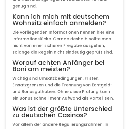
genug sind.
Kann ich mich mit deutschem
Wohnsitz einfach anmelden?
Die vorliegenden Informationen nennen hier eine
Informationslücke. Gerade deshalb sollte man
nicht von einer sicheren Freigabe ausgehen,
solange die Regeln nicht eindeutig geprüft sind.
Worauf achten Anfänger bei
Boni am meisten?
Wichtig sind Umsatzbedingungen, Fristen,
Einsatzgrenzen und die Trennung von Echtgeld-
und Bonusguthaben. Ohne diese Prüfung kann
ein Bonus schnell mehr Aufwand als Vorteil sein.
Was ist der größte Unterschied
zu deutschen Casinos?
Vor allem der andere Regulierungsrahmen. In