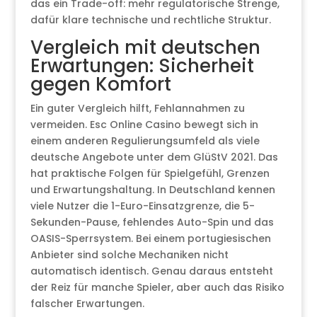
das ein Trade-off: mehr regulatorische Strenge,
dafür klare technische und rechtliche Struktur.
Vergleich mit deutschen
Erwartungen: Sicherheit
gegen Komfort
Ein guter Vergleich hilft, Fehlannahmen zu
vermeiden. Esc Online Casino bewegt sich in
einem anderen Regulierungsumfeld als viele
deutsche Angebote unter dem GlüStV 2021. Das
hat praktische Folgen für Spielgefühl, Grenzen
und Erwartungshaltung. In Deutschland kennen
viele Nutzer die 1-Euro-Einsatzgrenze, die 5-
Sekunden-Pause, fehlendes Auto-Spin und das
OASIS-Sperrsystem. Bei einem portugiesischen
Anbieter sind solche Mechaniken nicht
automatisch identisch. Genau daraus entsteht
der Reiz für manche Spieler, aber auch das Risiko
falscher Erwartungen.