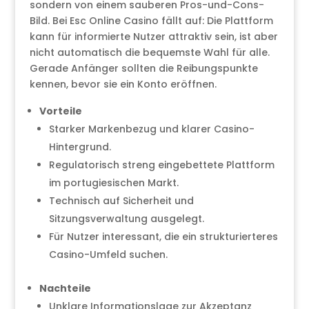
sondern von einem sauberen Pros-und-Cons-
Bild. Bei Esc Online Casino fällt auf: Die Plattform
kann für informierte Nutzer attraktiv sein, ist aber
nicht automatisch die bequemste Wahl für alle.
Gerade Anfänger sollten die Reibungspunkte
kennen, bevor sie ein Konto eröffnen.
Vorteile
Starker Markenbezug und klarer Casino-
Hintergrund.
Regulatorisch streng eingebettete Plattform
im portugiesischen Markt.
Technisch auf Sicherheit und
Sitzungsverwaltung ausgelegt.
Für Nutzer interessant, die ein strukturierteres
Casino-Umfeld suchen.
Nachteile
Unklare Informationslage zur Akzeptanz