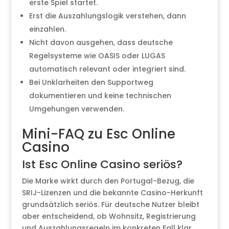
erste Spiel startet.
Erst die Auszahlungslogik verstehen, dann
einzahlen.
Nicht davon ausgehen, dass deutsche
Regelsysteme wie OASIS oder LUGAS
automatisch relevant oder integriert sind.
Bei Unklarheiten den Supportweg
dokumentieren und keine technischen
Umgehungen verwenden.
Mini-FAQ zu Esc Online
Casino
Ist Esc Online Casino seriös?
Die Marke wirkt durch den Portugal-Bezug, die
SRIJ-Lizenzen und die bekannte Casino-Herkunft
grundsätzlich seriös. Für deutsche Nutzer bleibt
aber entscheidend, ob Wohnsitz, Registrierung
und Auszahlungsregeln im konkreten Fall klar