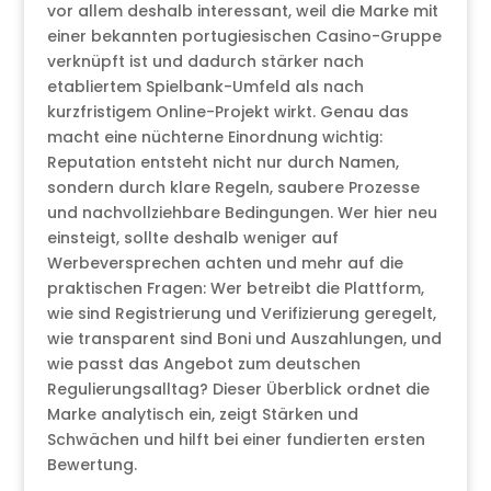
vor allem deshalb interessant, weil die Marke mit
einer bekannten portugiesischen Casino-Gruppe
verknüpft ist und dadurch stärker nach
etabliertem Spielbank-Umfeld als nach
kurzfristigem Online-Projekt wirkt. Genau das
macht eine nüchterne Einordnung wichtig:
Reputation entsteht nicht nur durch Namen,
sondern durch klare Regeln, saubere Prozesse
und nachvollziehbare Bedingungen. Wer hier neu
einsteigt, sollte deshalb weniger auf
Werbeversprechen achten und mehr auf die
praktischen Fragen: Wer betreibt die Plattform,
wie sind Registrierung und Verifizierung geregelt,
wie transparent sind Boni und Auszahlungen, und
wie passt das Angebot zum deutschen
Regulierungsalltag? Dieser Überblick ordnet die
Marke analytisch ein, zeigt Stärken und
Schwächen und hilft bei einer fundierten ersten
Bewertung.