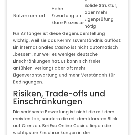
Solide Struktur,
Hohe
aber mehr
Nutzerkomfort
Erwartung an
Eigenprüfung
klare Prozesse
nötig
Für Anfänger ist diese Gegenüberstellung
wichtig, weil sie das Kernmissverständnis auflöst:
Ein internationales Casino ist nicht automatisch
„besser“, nur weil es weniger deutsche
Einschränkungen hat. Es kann sich freier
anfühlen, verlangt aber oft mehr
Eigenverantwortung und mehr Verständnis für
Bedingungen.
Risiken, Trade-offs und
Einschränkungen
Die seriöseste Bewertung ist nicht die mit dem
meisten Lob, sondern die mit dem klarsten Blick
auf Grenzen. Bei Esc Online Casino liegen die
wichtigsten Einschränkungen in der