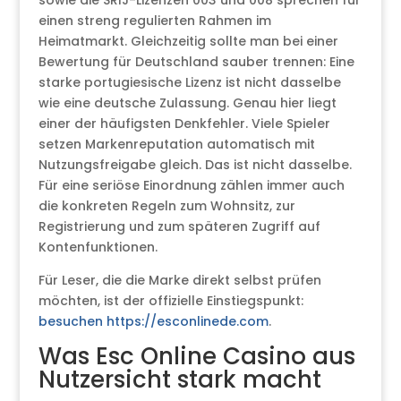
sowie die SRIJ-Lizenzen 003 und 008 sprechen für
einen streng regulierten Rahmen im
Heimatmarkt. Gleichzeitig sollte man bei einer
Bewertung für Deutschland sauber trennen: Eine
starke portugiesische Lizenz ist nicht dasselbe
wie eine deutsche Zulassung. Genau hier liegt
einer der häufigsten Denkfehler. Viele Spieler
setzen Markenreputation automatisch mit
Nutzungsfreigabe gleich. Das ist nicht dasselbe.
Für eine seriöse Einordnung zählen immer auch
die konkreten Regeln zum Wohnsitz, zur
Registrierung und zum späteren Zugriff auf
Kontenfunktionen.
Für Leser, die die Marke direkt selbst prüfen
möchten, ist der offizielle Einstiegspunkt:
besuchen https://esconlinede.com
.
Was Esc Online Casino aus
Nutzersicht stark macht