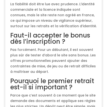
La fiabilité doit être lue avec prudence. L’identité
commerciale et la licence indiquée sont
connues, mais le site reste non agréé en France,
ce qui impose un niveau de vigilance supérieur,
surtout sur les retraits et la vérification d’identité.
Faut-il accepter le bonus
dès l’inscription ?
Pas forcément. Pour un débutant, il est souvent
plus sûr de tester d’abord le site sans bonus. Les
offres promotionnelles peuvent ajouter des
contraintes de mise, de jeu ou de retrait difficiles
à maîtriser au départ.
Pourquoi le premier retrait
est-il si important ?
Parce que c’est souvent à ce moment que le site
demande des documents et applique ses règles
les plus strictes. Un dépôt peut être simple, mais