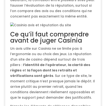
débutant, la confusion entre plusieurs sites peut
fausser l’évaluation de la réputation, surtout si
l’on compare des avis ou des conditions qui ne
concernent pas exactement la même entité.
Ce qu’il faut comprendre
avant de juger Casinia
Un avis utile sur Casinia ne se limite pas à
l’ergonomie ou au choix des jeux. La réputation
d’un site de casino dépend surtout de trois
piliers :
l’identité de l’opérateur
,
la clarté des
règles
et
la façon dont les retraits et
vérifications sont gérés
. Sur ce type de site, le
moment critique n’est presque jamais le dépôt. Il
arrive plutôt au premier retrait, quand les
conditions deviennent réellement opposables et
que le support peut demander des justificatifs.