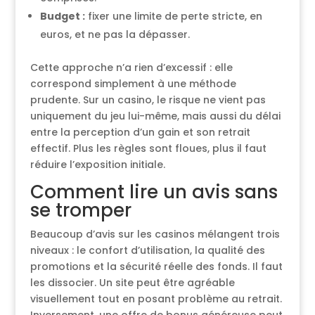
Budget :
fixer une limite de perte stricte, en
euros, et ne pas la dépasser.
Cette approche n’a rien d’excessif : elle
correspond simplement à une méthode
prudente. Sur un casino, le risque ne vient pas
uniquement du jeu lui-même, mais aussi du délai
entre la perception d’un gain et son retrait
effectif. Plus les règles sont floues, plus il faut
réduire l’exposition initiale.
Comment lire un avis sans
se tromper
Beaucoup d’avis sur les casinos mélangent trois
niveaux : le confort d’utilisation, la qualité des
promotions et la sécurité réelle des fonds. Il faut
les dissocier. Un site peut être agréable
visuellement tout en posant problème au retrait.