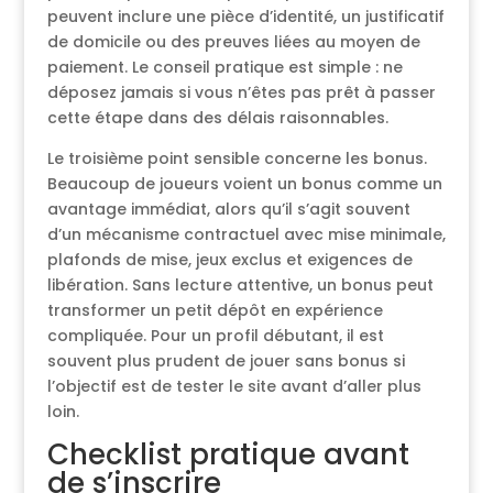
peuvent inclure une pièce d’identité, un justificatif
de domicile ou des preuves liées au moyen de
paiement. Le conseil pratique est simple : ne
déposez jamais si vous n’êtes pas prêt à passer
cette étape dans des délais raisonnables.
Le troisième point sensible concerne les bonus.
Beaucoup de joueurs voient un bonus comme un
avantage immédiat, alors qu’il s’agit souvent
d’un mécanisme contractuel avec mise minimale,
plafonds de mise, jeux exclus et exigences de
libération. Sans lecture attentive, un bonus peut
transformer un petit dépôt en expérience
compliquée. Pour un profil débutant, il est
souvent plus prudent de jouer sans bonus si
l’objectif est de tester le site avant d’aller plus
loin.
Checklist pratique avant
de s’inscrire