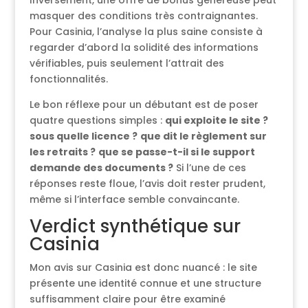
Inversement, une offre de bonus généreuse peut
masquer des conditions très contraignantes.
Pour Casinia, l’analyse la plus saine consiste à
regarder d’abord la solidité des informations
vérifiables, puis seulement l’attrait des
fonctionnalités.
Le bon réflexe pour un débutant est de poser
quatre questions simples :
qui exploite le site ?
sous quelle licence ?
que dit le règlement sur
les retraits ?
que se passe-t-il si le support
demande des documents ?
Si l’une de ces
réponses reste floue, l’avis doit rester prudent,
même si l’interface semble convaincante.
Verdict synthétique sur
Casinia
Mon avis sur Casinia est donc nuancé : le site
présente une identité connue et une structure
suffisamment claire pour être examiné