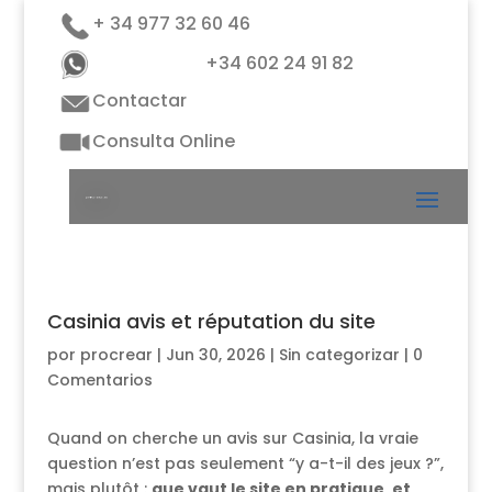
+ 34 977 32 60 46
+34 602 24 91 82
Contactar
Consulta Online
Casinia avis et réputation du site
por
procrear
|
Jun 30, 2026
|
Sin categorizar
|
0
Comentarios
Quand on cherche un avis sur Casinia, la vraie
question n’est pas seulement “y a-t-il des jeux ?”,
mais plutôt :
que vaut le site en pratique, et