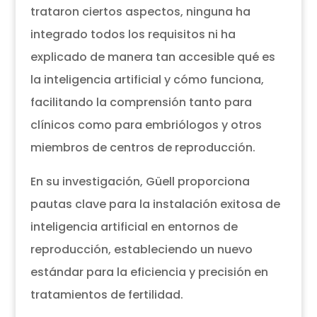
trataron ciertos aspectos, ninguna ha
integrado todos los requisitos ni ha
explicado de manera tan accesible qué es
la inteligencia artificial y cómo funciona,
facilitando la comprensión tanto para
clínicos como para embriólogos y otros
miembros de centros de reproducción.
En su investigación, Güell proporciona
pautas clave para la instalación exitosa de
inteligencia artificial en entornos de
reproducción, estableciendo un nuevo
estándar para la eficiencia y precisión en
tratamientos de fertilidad.