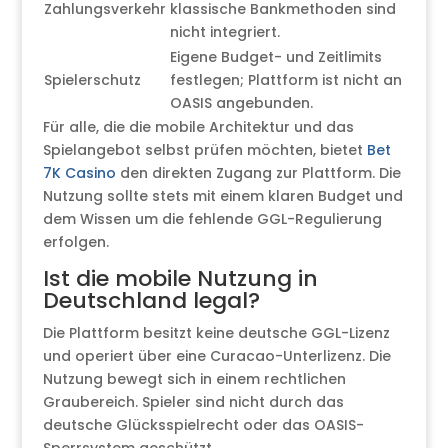
Zahlungsverkehr
klassische Bankmethoden sind
nicht integriert.
Eigene Budget- und Zeitlimits
Spielerschutz
festlegen; Plattform ist nicht an
OASIS angebunden.
Für alle, die die mobile Architektur und das
Spielangebot selbst prüfen möchten, bietet
Bet
7K Casino
den direkten Zugang zur Plattform. Die
Nutzung sollte stets mit einem klaren Budget und
dem Wissen um die fehlende GGL-Regulierung
erfolgen.
Ist die mobile Nutzung in
Deutschland legal?
Die Plattform besitzt keine deutsche GGL-Lizenz
und operiert über eine Curacao-Unterlizenz. Die
Nutzung bewegt sich in einem rechtlichen
Graubereich. Spieler sind nicht durch das
deutsche Glücksspielrecht oder das OASIS-