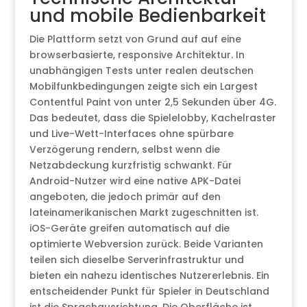
und mobile Bedienbarkeit
Die Plattform setzt von Grund auf auf eine
browserbasierte, responsive Architektur. In
unabhängigen Tests unter realen deutschen
Mobilfunkbedingungen zeigte sich ein Largest
Contentful Paint von unter 2,5 Sekunden über 4G.
Das bedeutet, dass die Spielelobby, Kachelraster
und Live-Wett-Interfaces ohne spürbare
Verzögerung rendern, selbst wenn die
Netzabdeckung kurzfristig schwankt. Für
Android-Nutzer wird eine native APK-Datei
angeboten, die jedoch primär auf den
lateinamerikanischen Markt zugeschnitten ist.
iOS-Geräte greifen automatisch auf die
optimierte Webversion zurück. Beide Varianten
teilen sich dieselbe Serverinfrastruktur und
bieten ein nahezu identisches Nutzererlebnis. Ein
entscheidender Punkt für Spieler in Deutschland