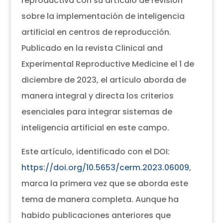
reproductiva con su artículo de revisión
sobre la implementación de inteligencia
artificial en centros de reproducción.
Publicado en la revista Clinical and
Experimental Reproductive Medicine el 1 de
diciembre de 2023, el artículo aborda de
manera integral y directa los criterios
esenciales para integrar sistemas de
inteligencia artificial en este campo.
Este artículo, identificado con el DOI:
https://doi.org/10.5653/cerm.2023.06009
,
marca la primera vez que se aborda este
tema de manera completa. Aunque ha
habido publicaciones anteriores que