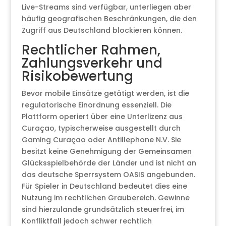
Live-Streams sind verfügbar, unterliegen aber
häufig geografischen Beschränkungen, die den
Zugriff aus Deutschland blockieren können.
Rechtlicher Rahmen,
Zahlungsverkehr und
Risikobewertung
Bevor mobile Einsätze getätigt werden, ist die
regulatorische Einordnung essenziell. Die
Plattform operiert über eine Unterlizenz aus
Curaçao, typischerweise ausgestellt durch
Gaming Curaçao oder Antillephone N.V. Sie
besitzt keine Genehmigung der Gemeinsamen
Glücksspielbehörde der Länder und ist nicht an
das deutsche Sperrsystem OASIS angebunden.
Für Spieler in Deutschland bedeutet dies eine
Nutzung im rechtlichen Graubereich. Gewinne
sind hierzulande grundsätzlich steuerfrei, im
Konfliktfall jedoch schwer rechtlich