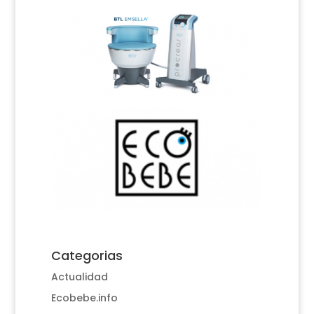
Categorias
Actualidad
Ecobebe.info