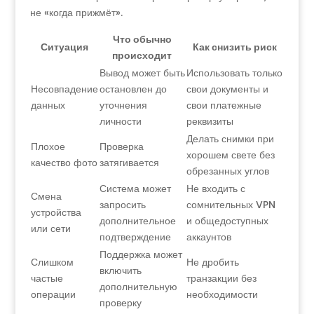
не «когда прижмёт».
Что обычно
Ситуация
Как снизить риск
происходит
Вывод может быть
Использовать только
Несовпадение
остановлен до
свои документы и
данных
уточнения
свои платежные
личности
реквизиты
Делать снимки при
Плохое
Проверка
хорошем свете без
качество фото
затягивается
обрезанных углов
Система может
Не входить с
Смена
запросить
сомнительных VPN
устройства
дополнительное
и общедоступных
или сети
подтверждение
аккаунтов
Поддержка может
Слишком
Не дробить
включить
частые
транзакции без
дополнительную
операции
необходимости
проверку