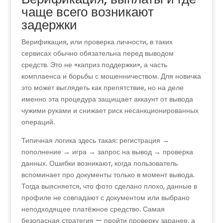
чаще всего возникают
задержки
Верификация, или проверка личности, в таких
сервисах обычно обязательна перед выводом
средств. Это не «каприз поддержки», а часть
комплаенса и борьбы с мошенничеством. Для новичка
это может выглядеть как препятствие, но на деле
именно эта процедура защищает аккаунт от вывода
чужими руками и снижает риск несанкционированных
операций.
Типичная логика здесь такая: регистрация →
пополнение → игра → запрос на вывод → проверка
данных. Ошибки возникают, когда пользователь
вспоминает про документы только в момент вывода.
Тогда выясняется, что фото сделано плохо, данные в
профиле не совпадают с документом или выбрано
неподходящее платёжное средство. Самая
безопасная стратегия — пройти проверку заранее, а