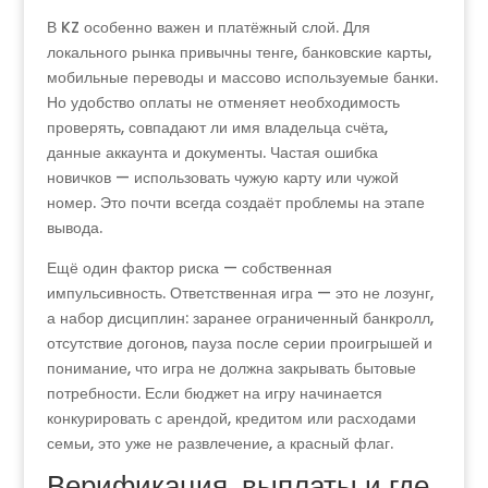
В KZ особенно важен и платёжный слой. Для
локального рынка привычны тенге, банковские карты,
мобильные переводы и массово используемые банки.
Но удобство оплаты не отменяет необходимость
проверять, совпадают ли имя владельца счёта,
данные аккаунта и документы. Частая ошибка
новичков — использовать чужую карту или чужой
номер. Это почти всегда создаёт проблемы на этапе
вывода.
Ещё один фактор риска — собственная
импульсивность. Ответственная игра — это не лозунг,
а набор дисциплин: заранее ограниченный банкролл,
отсутствие догонов, пауза после серии проигрышей и
понимание, что игра не должна закрывать бытовые
потребности. Если бюджет на игру начинается
конкурировать с арендой, кредитом или расходами
семьи, это уже не развлечение, а красный флаг.
Верификация, выплаты и где