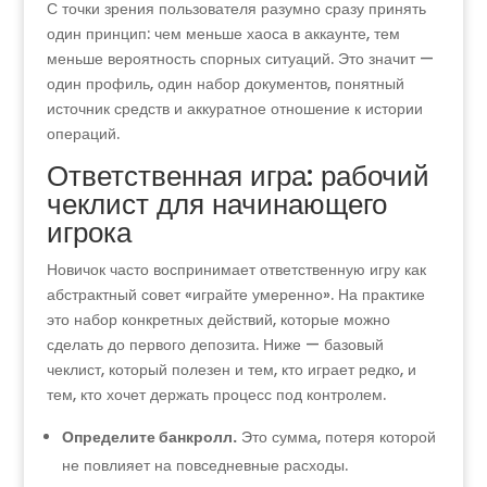
С точки зрения пользователя разумно сразу принять
один принцип: чем меньше хаоса в аккаунте, тем
меньше вероятность спорных ситуаций. Это значит —
один профиль, один набор документов, понятный
источник средств и аккуратное отношение к истории
операций.
Ответственная игра: рабочий
чеклист для начинающего
игрока
Новичок часто воспринимает ответственную игру как
абстрактный совет «играйте умеренно». На практике
это набор конкретных действий, которые можно
сделать до первого депозита. Ниже — базовый
чеклист, который полезен и тем, кто играет редко, и
тем, кто хочет держать процесс под контролем.
Определите банкролл.
Это сумма, потеря которой
не повлияет на повседневные расходы.