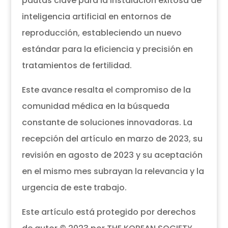
pautas clave para la instalación exitosa de
inteligencia artificial en entornos de
reproducción, estableciendo un nuevo
estándar para la eficiencia y precisión en
tratamientos de fertilidad.
Este avance resalta el compromiso de la
comunidad médica en la búsqueda
constante de soluciones innovadoras. La
recepción del artículo en marzo de 2023, su
revisión en agosto de 2023 y su aceptación
en el mismo mes subrayan la relevancia y la
urgencia de este trabajo.
Este artículo está protegido por derechos